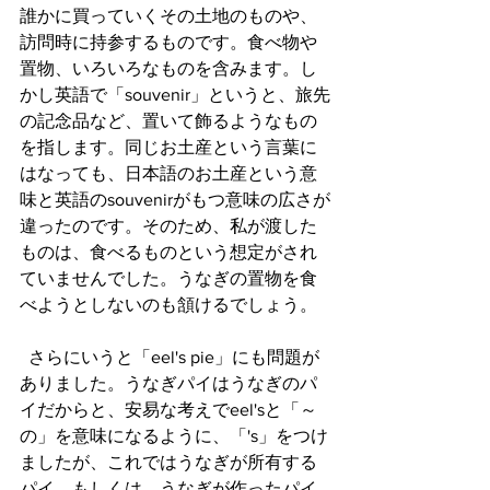
誰かに買っていくその土地のものや、
訪問時に持参するものです。食べ物や
置物、いろいろなものを含みます。し
かし英語で「souvenir」というと、旅先
の記念品など、置いて飾るようなもの
を指します。同じお土産という言葉に
はなっても、日本語のお土産という意
味と英語のsouvenirがもつ意味の広さが
違ったのです。そのため、私が渡した
ものは、食べるものという想定がされ
ていませんでした。うなぎの置物を食
べようとしないのも頷けるでしょう。
  さらにいうと「eel's pie」にも問題が
ありました。うなぎパイはうなぎのパ
イだからと、安易な考えでeel'sと「～
の」を意味になるように、「's」をつけ
ましたが、これではうなぎが所有する
パイ、もしくは、うなぎが作ったパイ