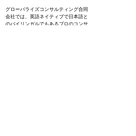
グローバライズコンサルティング合同
会社では、英語ネイティブで日本語と
のバイリンガルでもあるプロのコンサ
ルタントが、英語圏での実際の感覚
や、文化・習慣の違いを踏まえて、海
外事業やローカライズに関するさまざ
まなサポートを提供しています。お気
軽にお問い合わせください。 
See All
Recent Posts