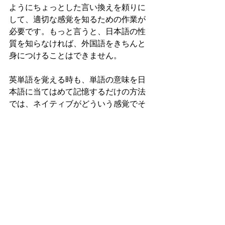
ようにちょっとした言い換えを頼りに
して、適切な感覚を知るための作業が
必要です。もっと言うと、日本語の性
質を知らなければ、外国語をきちんと
身につけることはできません。
英単語を覚える時も、単語の意味を日
本語に当てはめて記憶するだけの方法
では、ネイティブがどういう感覚でそ
の単語を使うのかは理解できません。
単に日本語に置き換えるだけでは、
「日本人の感覚」が挟まることで障害
となってしまい、本当はどういう意味
なのかがわからなくなってしまうから
です。
外国語を学ぶということは、書いてあ
る文字を覚えることではなく、それを
使うネイティブの感覚を学ぶというこ